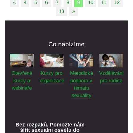
«
4
5
6
7
8
9
10
11
12
13
»
Co nabízíme
Otevřené
Kurzy pro
Vzdělávání
Metodická
kurzy a
organizace
pro rodiče
podpora v
webináře
tématu
sexuality