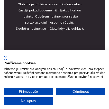
Obdržíte je přibližně jednou měsíčně, nebo i
častěji, pokud budeme mít nějakou horkou
novinku. Odběrem novinek souhlasíte
se
zpracováním
osobních údajů
.
Z odběru novinek se můžete kdykoliv odhlásit.
© Freya. All rights reserved.
Používáme cookies
Design:
HTML5 UP
Můžeme je umístit pro analýzu našich údajů o návštěvnících, pro zlepšení
Informace o cookies
našeho webu, ukázání personalizovaného obsahu a pro poskytnutí skvělého
zážitku z webu. Pro více informací o cookies používáme otevřené nastavení.
Přijmout vše
Odmítnout
Ne, uprav