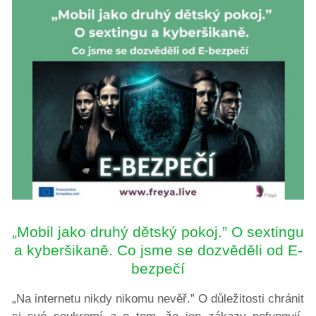
„Mobil jako druhý dětský pokoj.” O sextingu
a kyberšikaně. Co jsme se dozvěděli od E-
bezpečí
„Na internetu nikdy nikomu nevěř.” O důležitosti chránit