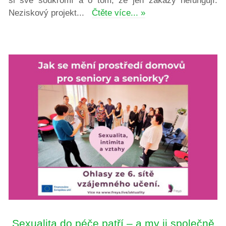
si své soukromí a o tom, že jen zákazy nefungují.
Neziskový projekt...
Čtěte více... »
Sexualita do péče patří – a my ji společně