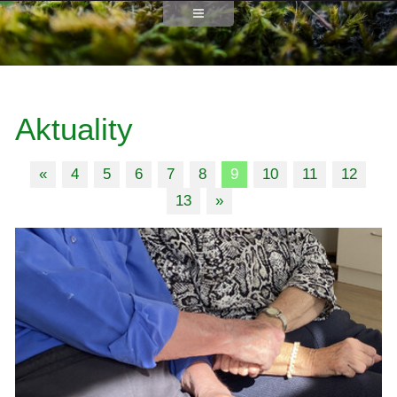
Aktuality
«
4
5
6
7
8
9
10
11
12
13
»