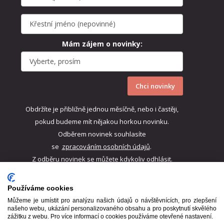
Mám zájem o novinky:
Chci novinky
Obdržíte je přibližně jednou měsíčně, nebo i častěji,
pokud budeme mít nějakou horkou novinku.
Odběrem novinek souhlasíte
se
zpracováním
osobních údajů
.
Z odběru novinek se můžete kdykoliv odhlásit.
Používáme cookies
Můžeme je umístit pro analýzu našich údajů o návštěvnících, pro zlepšení
našeho webu, ukázání personalizovaného obsahu a pro poskytnutí skvělého
zážitku z webu. Pro více informací o cookies používáme otevřené nastavení.
© Freya. All rights reserved.