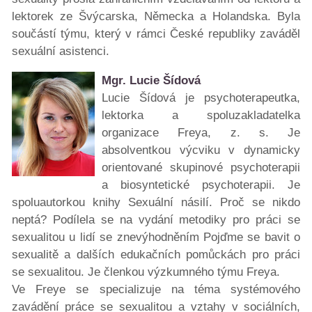
lektorek ze Švýcarska, Německa a Holandska. Byla
součástí týmu, který v rámci České republiky zaváděl
sexuální asistenci.
Mgr. Lucie Šídová
Lucie Šídová je psychoterapeutka,
lektorka a spoluzakladatelka
organizace Freya, z. s. Je
absolventkou výcviku v dynamicky
orientované skupinové psychoterapii
a biosyntetické psychoterapii. Je
spoluautorkou knihy Sexuální násilí. Proč se nikdo
neptá? Podílela se na vydání metodiky pro práci se
sexualitou u lidí se znevýhodněním Pojďme se bavit o
sexualitě a dalších edukačních pomůckách pro práci
se sexualitou. Je členkou výzkumného týmu Freya.
Ve Freye se specializuje na téma systémového
zavádění práce se sexualitou a vztahy v sociálních,