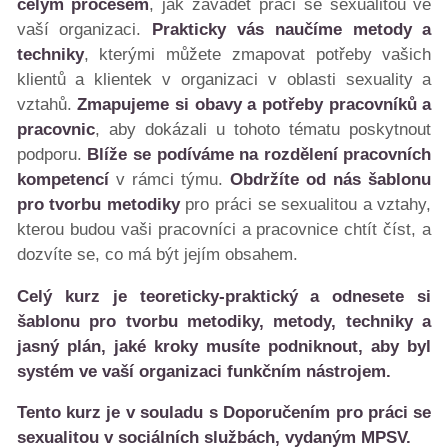
celým procesem
, jak zavádět práci se sexualitou ve
vaší organizaci.
Prakticky vás naučíme metody a
techniky
, kterými můžete zmapovat potřeby vašich
klientů a klientek v organizaci v oblasti sexuality a
vztahů.
Zmapujeme si obavy a potřeby pracovníků a
pracovnic
, aby dokázali u tohoto tématu poskytnout
podporu.
Blíže se podíváme na rozdělení pracovních
kompetencí
v rámci týmu.
Obdržíte od nás šablonu
pro tvorbu metodiky
pro práci se sexualitou a vztahy,
kterou budou vaši pracovníci a pracovnice chtít číst, a
dozvíte se, co má být jejím obsahem.
Celý kurz je teoreticky-praktický a odnesete si
šablonu pro tvorbu metodiky, metody, techniky a
jasný plán, jaké kroky musíte podniknout, aby byl
systém ve vaší organizaci funkčním nástrojem.
Tento kurz je v souladu s Doporučením pro práci se
sexualitou v sociálních službách, vydaným MPSV.