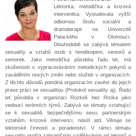
Lektorka, metodička a krizová
interventka. Vystudovala vyšší
odbornou školu sociální a
dramaterapii na Univerzitě
Palackého v Olomouci.
Dlouhodobě se zabývá tématem
sexuality a vztahů osob s hendikepem, seniorů a
seniorek. Jako metodička působila řadu let, má
zkušenosti s vypracováváním metodických pokynů a
zaváděním nových změn nebo služeb v organizacích.
Z těchto důvodů pomáhá organizacím zavést do jejich
praxe práci se sexualitou (Protokol sexuality aj). Řadu
let působila v organizaci Rozkoš bez Rizika jako
vedoucí terénních týmů. Zabývá se tématy vztahující
se k sexualitě, bezpečnějšímu sexu, partnerským
vztahům, krizové intervenci, násilí atd. Věnuje se
lektorské činnosti a poradenství. V rámci tématu
sexuality prošla zahraničním vzděláváním od lektorů a